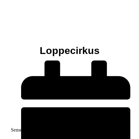
Loppecirkus
Hund
Sensommer og efterår har typisk været lig med højsæson for
lopper, men efterhånden er loppeplagen blevet et