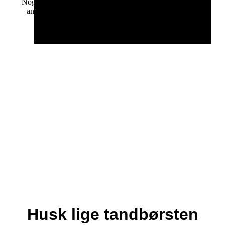
Nogle hunde og katte danner så godt som aldrig tandsten;
andre får allerede problemet i en tidlig alder. Dette kan
skyldes forskel i fodring, pasning af tænderne,
tyggeaktiviteten og ikke
januar 15, 2024
Husk lige tandbørsten