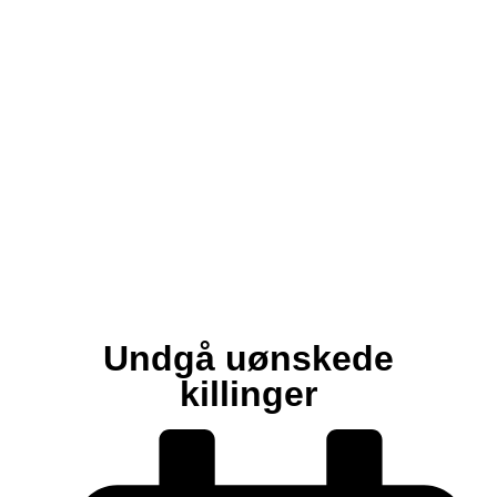
april 3, 2026
Undgå uønskede
killinger
Sygdomme