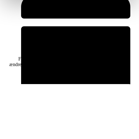
Fra og med d.1.juli 2025 er reglerne for avl af hunde
ændret.De nye regler gælder både for dig, som lader din hund
få et enkelt kuld med naboens hund, og
juni 22, 2025