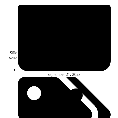
Sille er en lille spidshund, som ikke havde været sig selv de
seneste dage. Hun spiste ikke, som hun plejede. Til gengæld
drak hun mere end normalt, og hun var
september 21, 2023