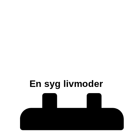
En syg livmoder
Tandrensning