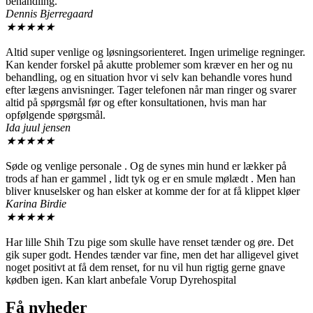
behandling.
Dennis Bjerregaard
★
★
★
★
★
Altid super venlige og løsningsorienteret. Ingen urimelige regninger.
Kan kender forskel på akutte problemer som kræver en her og nu
behandling, og en situation hvor vi selv kan behandle vores hund
efter lægens anvisninger. Tager telefonen når man ringer og svarer
altid på spørgsmål før og efter konsultationen, hvis man har
opfølgende spørgsmål.
Ida juul jensen
★
★
★
★
★
Søde og venlige personale . Og de synes min hund er lækker på
trods af han er gammel , lidt tyk og er en smule mølædt . Men han
bliver knuselsker og han elsker at komme der for at få klippet kløer
Karina Birdie
★
★
★
★
★
Har lille Shih Tzu pige som skulle have renset tænder og øre. Det
gik super godt. Hendes tænder var fine, men det har alligevel givet
noget positivt at få dem renset, for nu vil hun rigtig gerne gnave
kødben igen. Kan klart anbefale Vorup Dyrehospital
Få nyheder