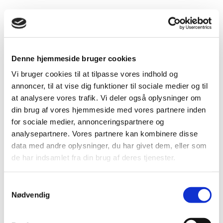
Denne hjemmeside bruger cookies
Forebyg flåter
Vi bruger cookies til at tilpasse vores indhold og
annoncer, til at vise dig funktioner til sociale medier og til
at analysere vores trafik. Vi deler også oplysninger om
Kat
din brug af vores hjemmeside med vores partnere inden
for sociale medier, annonceringspartnere og
analysepartnere. Vores partnere kan kombinere disse
data med andre oplysninger, du har givet dem, eller som
de har indsamlet fra din brug af deres tjenester.
Samtykkevalg
Nødvendig
Selv om man kan møde flåten året rundt, især hvis vinteren er
mild, sker der alligevel en betydelig stigning i antallet af flåter
om foråret og henover sommeren.