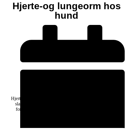
Hjerte-og lungeorm hos
hund
Hjerte-og lungeorm er en fællesbetegnelse for to forskellige
slags orm, der begge kan gøre hunde syge men i meget
forskellig grad. Hvad er hjerte-og lungeorm hos hund?
Hjerteorm kaldes også