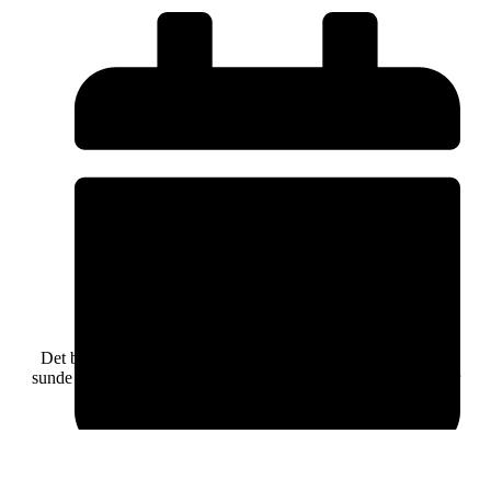
Tandrensning
Det bedste man kan gøre for at bevare sin hund/kats tænder
sunde er at børste dem hver dag. Den daglige tandbørstning er
lige så vigtig for din hund/kats tænder, som
november 15, 2023