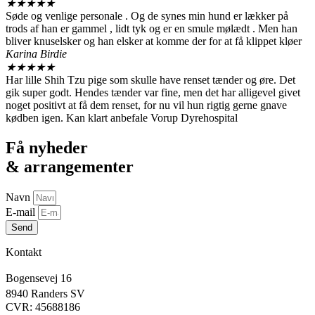
★
★
★
★
★
Søde og venlige personale . Og de synes min hund er lækker på
trods af han er gammel , lidt tyk og er en smule mølædt . Men han
bliver knuselsker og han elsker at komme der for at få klippet kløer
Karina Birdie
★
★
★
★
★
Har lille Shih Tzu pige som skulle have renset tænder og øre. Det
gik super godt. Hendes tænder var fine, men det har alligevel givet
noget positivt at få dem renset, for nu vil hun rigtig gerne gnave
kødben igen. Kan klart anbefale Vorup Dyrehospital
Få nyheder
& arrangementer
Navn
E-mail
Send
Kontakt
Bogensevej 16
8940 Randers SV
CVR: 45688186