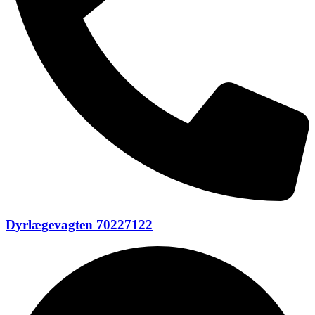
Dyrlægevagten 70227122