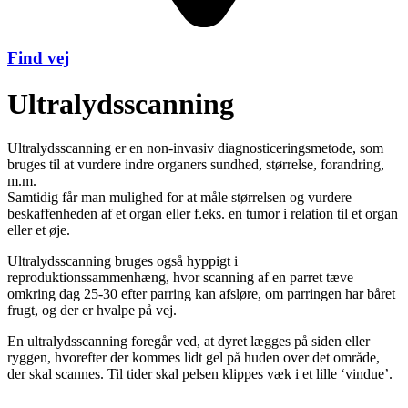
Find vej
Ultralydsscanning
Ultralydsscanning er en non-invasiv diagnosticeringsmetode, som
bruges til at vurdere indre organers sundhed, størrelse, forandring,
m.m.
Samtidig får man mulighed for at måle størrelsen og vurdere
beskaffenheden af et organ eller f.eks. en tumor i relation til et organ
eller et øje.
Ultralydsscanning bruges også hyppigt i
reproduktionssammenhæng, hvor scanning af en parret tæve
omkring dag 25-30 efter parring kan afsløre, om parringen har båret
frugt, og der er hvalpe på vej.
En ultralydsscanning foregår ved, at dyret lægges på siden eller
ryggen, hvorefter der kommes lidt gel på huden over det område,
der skal scannes. Til tider skal pelsen klippes væk i et lille ‘vindue’.