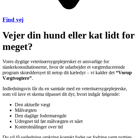
Find vej
Vejer din hund eller kat lidt for
meget?
Vores dygtige veterinærsygeplejersker er ansvarlige for
slankekonsultationerne, hvor de udarbejder et vægtreducerende
program skræddersyet til netop dit kæledyr – vi kalder det
“Vorup
Vægtvogtere”
.
Indledningsvis får du en samtale med en veterinærsygeplejerske,
som vil lave et skema tilpasset dit dyr, hvori indgår følgende:
Den aktuelle vægt
Målvægten
Den daglige fodermængde
Udregnet tid før målvægten er nået
Kontrolmålinger over tid
Du vil få vejledning omkring korrekt foder og fodring samt nyttige