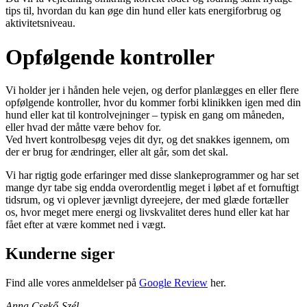
tips til, hvordan du kan øge din hund eller kats energiforbrug og
aktivitetsniveau.
Opfølgende kontroller
Vi holder jer i hånden hele vejen, og derfor planlægges en eller flere
opfølgende kontroller, hvor du kommer forbi klinikken igen med din
hund eller kat til kontrolvejninger – typisk en gang om måneden,
eller hvad der måtte være behov for.
Ved hvert kontrolbesøg vejes dit dyr, og det snakkes igennem, om
der er brug for ændringer, eller alt går, som det skal.
Vi har rigtig gode erfaringer med disse slankeprogrammer og har set
mange dyr tabe sig endda overordentlig meget i løbet af et fornuftigt
tidsrum, og vi oplever jævnligt dyreejere, der med glæde fortæller
os, hvor meget mere energi og livskvalitet deres hund eller kat har
fået efter at være kommet ned i vægt.
Kunderne siger
Find alle vores anmeldelser på
Google Review
her.
Anna Csekő-Szél