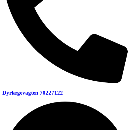
Dyrlægevagten 70227122