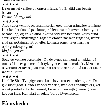
★
★
★
★
★
De er meget venlige og omsorgsfulde. Vi får altid den bedste
behandling.
Dennis Bjerregaard
★
★
★
★
★
Altid super venlige og løsningsorienteret. Ingen urimelige regninger.
Kan kender forskel på akutte problemer som kræver en her og nu
behandling, og en situation hvor vi selv kan behandle vores hund
efter lægens anvisninger. Tager telefonen når man ringer og svarer
altid på spørgsmål før og efter konsultationen, hvis man har
opfølgende spørgsmål.
Ida juul jensen
★
★
★
★
★
Søde og venlige personale . Og de synes min hund er lækker på
trods af han er gammel , lidt tyk og er en smule mølædt . Men han
bliver knuselsker og han elsker at komme der for at få klippet kløer
Karina Birdie
★
★
★
★
★
Har lille Shih Tzu pige som skulle have renset tænder og øre. Det
gik super godt. Hendes tænder var fine, men det har alligevel givet
noget positivt at få dem renset, for nu vil hun rigtig gerne gnave
kødben igen. Kan klart anbefale Vorup Dyrehospital
Få nyheder