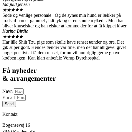
Ida juul jensen
★
★
★
★
★
Søde og venlige personale . Og de synes min hund er lækker på
trods af han er gammel , lidt tyk og er en smule mølædt . Men han
bliver knuselsker og han elsker at komme der for at få klippet kløer
Karina Birdie
★
★
★
★
★
Har lille Shih Tzu pige som skulle have renset tænder og øre. Det
gik super godt. Hendes tænder var fine, men det har alligevel givet
noget positivt at få dem renset, for nu vil hun rigtig gerne gnave
kødben igen. Kan klart anbefale Vorup Dyrehospital
Få nyheder
& arrangementer
Navn
E-mail
Send
Kontakt
Bogensevej 16
8940 Randers SV