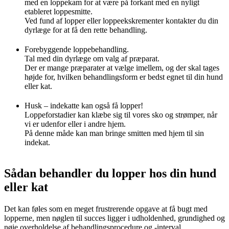
med en loppekam for at være på forkant med en nyligt
etableret loppesmitte.
Ved fund af lopper eller loppeekskrementer kontakter du din
dyrlæge for at få den rette behandling.
Forebyggende loppebehandling.
Tal med din dyrlæge om valg af præparat.
Der er mange præparater at vælge imellem, og der skal tages
højde for, hvilken behandlingsform er bedst egnet til din hund
eller kat.
Husk – indekatte kan også få lopper!
Loppeforstadier kan klæbe sig til vores sko og strømper, når
vi er udenfor eller i andre hjem.
På denne måde kan man bringe smitten med hjem til sin
indekat.
Sådan behandler du lopper hos din hund
eller kat
Det kan føles som en meget frustrerende opgave at få bugt med
lopperne, men nøglen til succes ligger i udholdenhed, grundighed og
nøje overholdelse af behandlingsprocedure og -interval.