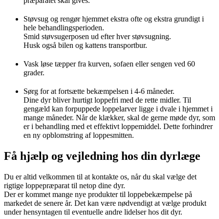
præparatet skal gives.
Støvsug og rengør hjemmet ekstra ofte og ekstra grundigt i
hele behandlingsperioden.
Smid støvsugerposen ud efter hver støvsugning.
Husk også bilen og kattens transportbur.
Vask løse tæpper fra kurven, sofaen eller sengen ved 60
grader.
Sørg for at fortsætte bekæmpelsen i 4-6 måneder.
Dine dyr bliver hurtigt loppefri med de rette midler. Til
gengæld kan forpuppede loppelarver ligge i dvale i hjemmet i
mange måneder. Når de klækker, skal de gerne møde dyr, som
er i behandling med et effektivt loppemiddel. Dette forhindrer
en ny opblomstring af loppesmitten.
Få hjælp og vejledning hos din dyrlæge
Du er altid velkommen til at kontakte os, når du skal vælge det
rigtige loppepræparat til netop dine dyr.
Der er kommet mange nye produkter til loppebekæmpelse på
markedet de senere år. Det kan være nødvendigt at vælge produkt
under hensyntagen til eventuelle andre lidelser hos dit dyr.