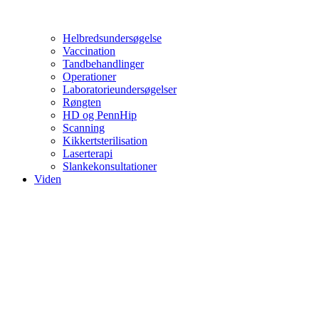
Helbredsundersøgelse
Vaccination
Tandbehandlinger
Operationer
Laboratorieundersøgelser
Røngten
HD og PennHip
Scanning
Kikkertsterilisation
Laserterapi
Slankekonsultationer
Viden