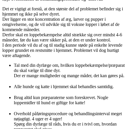
Det er vigtigt at forstå, at den største del af problemet befinder sig i
hjemmet og ikke på selve dyret.
Der ligger en stor koncentration af æg, larver og pupper i
omgivelserne, og de vil udvikle sig til voksne lopper i løbet af de
kommende måneder.
Derfor skal en loppebekæmpelse altid strække sig over mindst 4-6
måneder, før du kan være sikker på, at den er under kontrol.
I den periode vil du af og til stadig kunne støde på enkelte levende
lopper grundet en restsmitte i hjemmet. Problemet vil dog hurtigt
være aftagende.
Tal med din dyrlæge om, hvilken loppebekæmpelse/præparat
du skal vælge til dine dyr.
Der er mange muligheder og mange måder, det kan gøres på.
Alle hunde og katte i hjemmet skal behandles samtidig.
Brug altid kun præparaterne som foreskrevet. Nogle
loppemidler til hund er giftige for katte!
Overhold påføringsprocedure og behandlingsinterval meget
nøjagtigt. 4 uger er 4 uger!
Spørg din dyrlæge til råds, hvis du er i tvivl om, hvordan