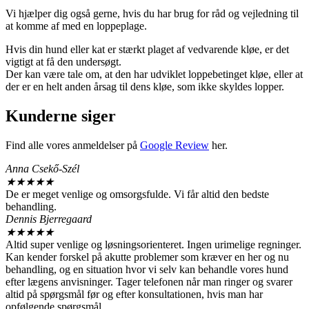
Vi hjælper dig også gerne, hvis du har brug for råd og vejledning til
at komme af med en loppeplage.
Hvis din hund eller kat er stærkt plaget af vedvarende kløe, er det
vigtigt at få den undersøgt.
Der kan være tale om, at den har udviklet loppebetinget kløe, eller at
der er en helt anden årsag til dens kløe, som ikke skyldes lopper.
Kunderne siger
Find alle vores anmeldelser på
Google Review
her.
Anna Csekő-Szél
★
★
★
★
★
De er meget venlige og omsorgsfulde. Vi får altid den bedste
behandling.
Dennis Bjerregaard
★
★
★
★
★
Altid super venlige og løsningsorienteret. Ingen urimelige regninger.
Kan kender forskel på akutte problemer som kræver en her og nu
behandling, og en situation hvor vi selv kan behandle vores hund
efter lægens anvisninger. Tager telefonen når man ringer og svarer
altid på spørgsmål før og efter konsultationen, hvis man har
opfølgende spørgsmål.