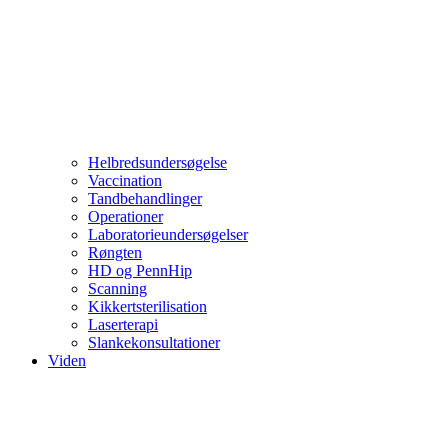
Helbredsundersøgelse
Vaccination
Tandbehandlinger
Operationer
Laboratorieundersøgelser
Røngten
HD og PennHip
Scanning
Kikkertsterilisation
Laserterapi
Slankekonsultationer
Viden