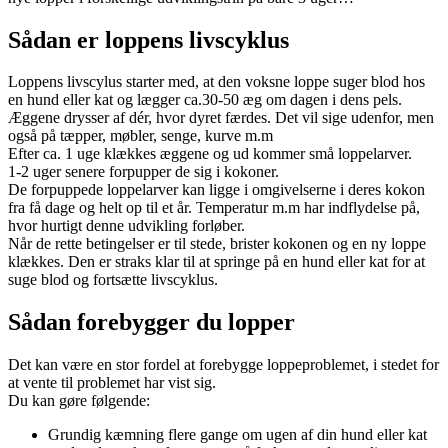
Sådan er loppens livscyklus
Loppens livscylus starter med, at den voksne loppe suger blod hos
en hund eller kat og lægger ca.30-50 æg om dagen i dens pels.
Æggene drysser af dér, hvor dyret færdes. Det vil sige udenfor, men
også på tæpper, møbler, senge, kurve m.m
Efter ca. 1 uge klækkes æggene og ud kommer små loppelarver.
1-2 uger senere forpupper de sig i kokoner.
De forpuppede loppelarver kan ligge i omgivelserne i deres kokon
fra få dage og helt op til et år. Temperatur m.m har indflydelse på,
hvor hurtigt denne udvikling forløber.
Når de rette betingelser er til stede, brister kokonen og en ny loppe
klækkes. Den er straks klar til at springe på en hund eller kat for at
suge blod og fortsætte livscyklus.
Sådan forebygger du lopper
Det kan være en stor fordel at forebygge loppeproblemet, i stedet for
at vente til problemet har vist sig.
Du kan gøre følgende:
Grundig kæmning flere gange om ugen af din hund eller kat