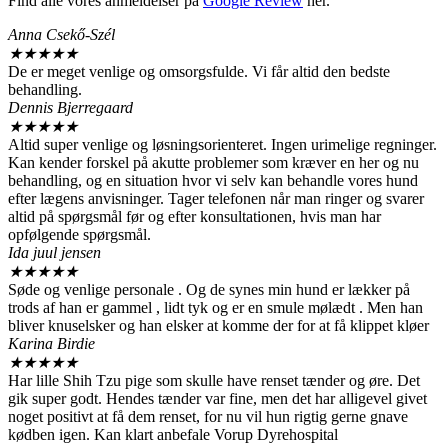
Find alle vores anmeldelser på
Google Review
her.
Anna Csekő-Szél
★
★
★
★
★
De er meget venlige og omsorgsfulde. Vi får altid den bedste
behandling.
Dennis Bjerregaard
★
★
★
★
★
Altid super venlige og løsningsorienteret. Ingen urimelige regninger.
Kan kender forskel på akutte problemer som kræver en her og nu
behandling, og en situation hvor vi selv kan behandle vores hund
efter lægens anvisninger. Tager telefonen når man ringer og svarer
altid på spørgsmål før og efter konsultationen, hvis man har
opfølgende spørgsmål.
Ida juul jensen
★
★
★
★
★
Søde og venlige personale . Og de synes min hund er lækker på
trods af han er gammel , lidt tyk og er en smule mølædt . Men han
bliver knuselsker og han elsker at komme der for at få klippet kløer
Karina Birdie
★
★
★
★
★
Har lille Shih Tzu pige som skulle have renset tænder og øre. Det
gik super godt. Hendes tænder var fine, men det har alligevel givet
noget positivt at få dem renset, for nu vil hun rigtig gerne gnave
kødben igen. Kan klart anbefale Vorup Dyrehospital