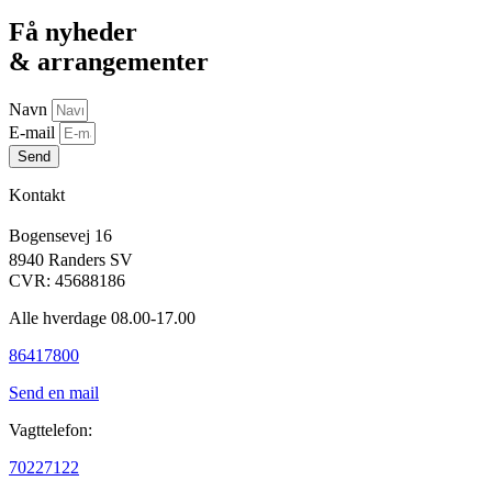
Få nyheder
& arrangementer
Navn
E-mail
Send
Kontakt
Bogensevej 16
8940 Randers SV
CVR: 45688186
Alle hverdage 08.00-17.00
86417800
Send en mail
Vagttelefon:
70227122