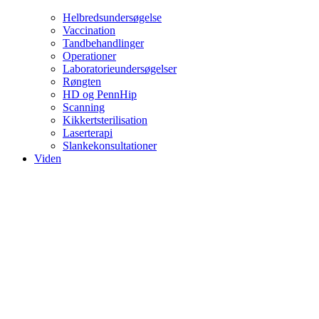
Helbredsundersøgelse
Vaccination
Tandbehandlinger
Operationer
Laboratorieundersøgelser
Røngten
HD og PennHip
Scanning
Kikkertsterilisation
Laserterapi
Slankekonsultationer
Viden