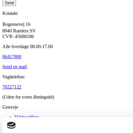
Send
Kontakt
Bogensevej 16
8940 Randers SV
CVR: 45688186
Alle hverdage 08.00-17.00
86417800
Send en mail
Vagttelefon:
70227122
(Uden for vores åbningstid)
Genveje
Tidsbestilling
Priser
Dyrlægevagt