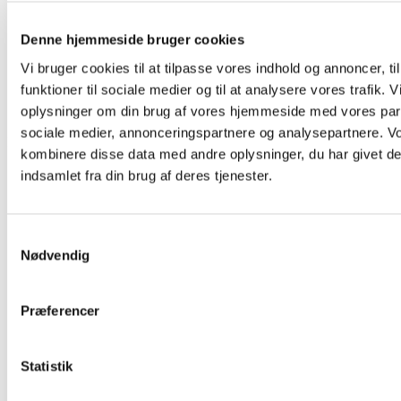
Behandlinger
Petshop
Denne hjemmeside bruger cookies
Tidsbestilling
Priser
Vi bruger cookies til at tilpasse vores indhold og annoncer, til
Dyrlægevagt
funktioner til sociale medier og til at analysere vores trafik. 
Behandlinger
oplysninger om din brug af vores hjemmeside med vores part
Petshop
sociale medier, annonceringspartnere og analysepartnere. V
Information
kombinere disse data med andre oplysninger, du har givet de
Behandling af personoplysninger
indsamlet fra din brug af deres tjenester.
Persondatapolitik
Cookie politik
Kontakt
Samtykkevalg
Behandling af personoplysninger
Nødvendig
Persondatapolitik
Cookie politik
Kontakt
Præferencer
Statistik