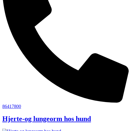
86417800
Hjerte-og lungeorm hos hund