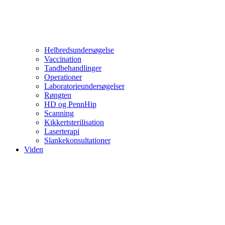
Helbredsundersøgelse
Vaccination
Tandbehandlinger
Operationer
Laboratorieundersøgelser
Røngten
HD og PennHip
Scanning
Kikkertsterilisation
Laserterapi
Slankekonsultationer
Viden