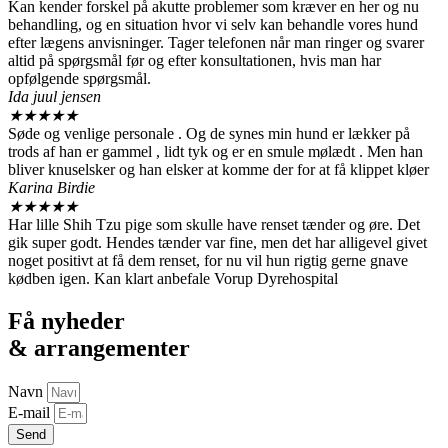
Kan kender forskel på akutte problemer som kræver en her og nu
behandling, og en situation hvor vi selv kan behandle vores hund
efter lægens anvisninger. Tager telefonen når man ringer og svarer
altid på spørgsmål før og efter konsultationen, hvis man har
opfølgende spørgsmål.
Ida juul jensen
★
★
★
★
★
Søde og venlige personale . Og de synes min hund er lækker på
trods af han er gammel , lidt tyk og er en smule mølædt . Men han
bliver knuselsker og han elsker at komme der for at få klippet kløer
Karina Birdie
★
★
★
★
★
Har lille Shih Tzu pige som skulle have renset tænder og øre. Det
gik super godt. Hendes tænder var fine, men det har alligevel givet
noget positivt at få dem renset, for nu vil hun rigtig gerne gnave
kødben igen. Kan klart anbefale Vorup Dyrehospital
Få nyheder
& arrangementer
Navn
E-mail
Send