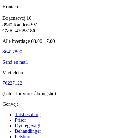
Kontakt
Bogensevej 16
8940 Randers SV
CVR: 45688186
Alle hverdage 08.00-17.00
86417800
Send en mail
Vagttelefon:
70227122
(Uden for vores åbningstid)
Genveje
Tidsbestilling
Priser
Dyrlægevagt
Behandlinger
Petshop