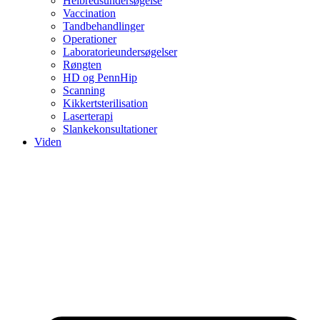
Helbredsundersøgelse
Vaccination
Tandbehandlinger
Operationer
Laboratorieundersøgelser
Røngten
HD og PennHip
Scanning
Kikkertsterilisation
Laserterapi
Slankekonsultationer
Viden