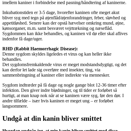
imellem kaniner i forbindelse med pasning/håndtering af kaninerne.
Inkubationstiden er 3-5 dage, hvorefter kaninen ofte meget akut
bliver syg med tegn på øjenflåd/øjenforandringer, feber, sløvhed og
appetitløshed. Senere kan der opstå hævelser omkring mund, øjne,
kønsorganer, m.m. samt besværet vejrtrækning og næseflåd.
Sygdommen kan ikke behandles, og kaninen vil dø eller skal aflives
indenfor få dage/uger.
RHD (Rabbit Haemorrhagic Disease):
Denne sygdom skyldes ligeledes et virus og kan heller ikke
behandles.
Det sygdomsfremkaldende virus er meget modstandsdygtigt, og det
kan derfor let lade sig overføre med insekter, ting, via
sammenbringning af kaniner eller indirekte via mennesker.
Sygdom indtræder på få dage og nogle gange blot 12-36 timer efter
infektion. Den giver indre blødninger, og til tider er forløbet så
hurtigt, at man knap nok når at se kaninen være syg, før den dør. I
andre tilfælde – især hvis kaninen er meget ung – er forløbet
langsommere.
Undgå at din kanin bliver smittet
Hvordan undgår jeg, at min kanin bliver smittet med disse