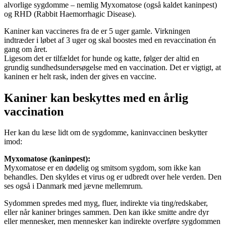
alvorlige sygdomme – nemlig Myxomatose (også kaldet kaninpest)
og RHD (Rabbit Haemorrhagic Disease).
Kaniner kan vaccineres fra de er 5 uger gamle. Virkningen
indtræder i løbet af 3 uger og skal boostes med en revaccination én
gang om året.
Ligesom det er tilfældet for hunde og katte, følger der altid en
grundig sundhedsundersøgelse med en vaccination. Det er vigtigt, at
kaninen er helt rask, inden der gives en vaccine.
Kaniner kan beskyttes med en årlig
vaccination
Her kan du læse lidt om de sygdomme, kaninvaccinen beskytter
imod:
Myxomatose (kaninpest):
Myxomatose er en dødelig og smitsom sygdom, som ikke kan
behandles. Den skyldes et virus og er udbredt over hele verden. Den
ses også i Danmark med jævne mellemrum.
Sydommen spredes med myg, fluer, indirekte via ting/redskaber,
eller når kaniner bringes sammen. Den kan ikke smitte andre dyr
eller mennesker, men mennesker kan indirekte overføre sygdommen