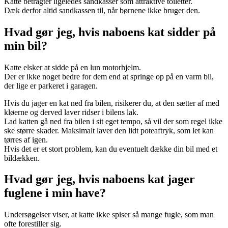
Katte betragter ligeledes sandkasser som attraktive toiletter.
Dæk derfor altid sandkassen til, når børnene ikke bruger den.
Hvad gør jeg, hvis naboens kat sidder på
min bil?
Katte elsker at sidde på en lun motorhjelm.
Der er ikke noget bedre for dem end at springe op på en varm bil,
der lige er parkeret i garagen.
Hvis du jager en kat ned fra bilen, risikerer du, at den sætter af med
kløerne og derved laver ridser i bilens lak.
Lad katten gå ned fra bilen i sit eget tempo, så vil der som regel ikke
ske større skader. Maksimalt laver den lidt poteaftryk, som let kan
tørres af igen.
Hvis det er et stort problem, kan du eventuelt dække din bil med et
bildækken.
Hvad gør jeg, hvis naboens kat jager
fuglene i min have?
Undersøgelser viser, at katte ikke spiser så mange fugle, som man
ofte forestiller sig.