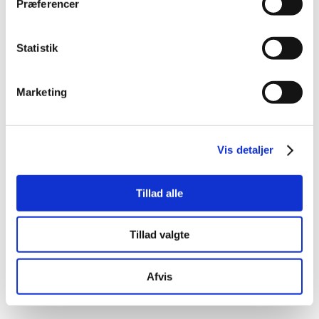
En sund kat
Præferencer
Aggresiv leg hos kat
Fodring af katte
Hvad skal jeg bruge
Statistik
Kan katte opdrages
Kastration, sterilisation, øremærkning
Kat i hjemmet – hvilken?
Marketing
Kattesprog
Lev med naboens kat
Killinger
Gode råd om katte
Vis detaljer
Øremærkning af kat
Katteforsikring
En sund kat
Tillad alle
Aggresiv leg hos kat
Fodring af katte
Hvad skal jeg bruge
Kan katte opdrages
Tillad valgte
Kastration, sterilisation, øremærkning
Kat i hjemmet – hvilken?
Kattesprog
Afvis
Lev med naboens kat
Killinger