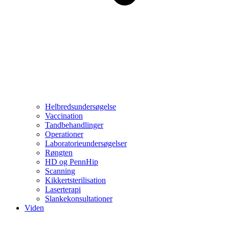
Helbredsundersøgelse
Vaccination
Tandbehandlinger
Operationer
Laboratorieundersøgelser
Røngten
HD og PennHip
Scanning
Kikkertsterilisation
Laserterapi
Slankekonsultationer
Viden