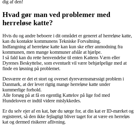
dig af den!
Hvad gør man ved problemer med
herreløse katte?
Hvis du og andre beboere i dit området er generet af herreløse katte,
kan du kontakte kommunens Tekniske Forvaltning.
Indfangning af herreløse katte kan kun ske efter anmodning fra
kommunen, men mange kommuner afslår at hjælpe.
I så fald kan du rette henvendelse til enten Kattens Værn eller
Dyrenes Beskyttelse, som eventuelt vil være behjælpelige med at
finde en løsning på problemet.
Desværre er det et stort og overset dyreværnsmæssigt problem i
Danmark, at der lever rigtig mange herreløse katte under
kummerlige forhold.
Alle forsøg på at få en egentlig Kattelov på lige fod med
Hundeloven er indtil videre mislykkedes.
Er du selv ejer af en kat, bør du sørge for, at din kat er ID-mærket og
registreret, så den ikke fejlagtigt bliver taget for at være en herreløs
kat og dermed risikerer aflivning.