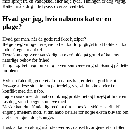
med sprøjt fra en vandpistol eller høje lyde. Timingen er dog vigtig.
Katten må aldrig lide fysisk overlast ved det.
Hvad gør jeg, hvis naboens kat er en
plage?
Hvad gør man, når de gode råd ikke hjælper?
Ifølge lovgivningen er ejeren af en kat forpligtiget til at holde sin kat
inde på egen matrikel.
Dette kan dog være vanskeligt at overholde på grund af kattens
naturlige behov for frihed.
Et højt og tæt hegn omkring haven kan være en god løsning på dette
problem.
Hvis du føler dig generet af din nabos kat, er det en god idé at
forsøge at løse situationen på fredelig vis, så du ikke ender i en
konflikt med din nabo.
Tag en snak med din nabo omkring problemet og forsøg at finde en
løsning, som i begge kan leve med.
Måske kan du affinde dig med, at din nabos kat sidder på din bil
engang imellem mod, at din nabo betaler for nogle ekstra bilvask om
året eller lignende løsninger.
Husk at katten aldrig må lide overlast, uanset hvor generet du føler