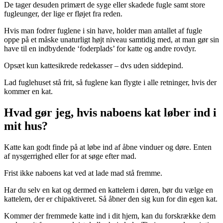
De tager desuden primært de syge eller skadede fugle samt store
fugleunger, der lige er fløjet fra reden.
Hvis man fodrer fuglene i sin have, holder man antallet af fugle
oppe på et måske unaturligt højt niveau samtidig med, at man gør sin
have til en indbydende ‘foderplads’ for katte og andre rovdyr.
Opsæt kun kattesikrede redekasser – dvs uden siddepind.
Lad fuglehuset stå frit, så fuglene kan flygte i alle retninger, hvis der
kommer en kat.
Hvad gør jeg, hvis naboens kat løber ind i
mit hus?
Katte kan godt finde på at løbe ind af åbne vinduer og døre. Enten
af nysgerrighed eller for at søge efter mad.
Frist ikke naboens kat ved at lade mad stå fremme.
Har du selv en kat og dermed en kattelem i døren, bør du vælge en
kattelem, der er chipaktiveret. Så åbner den sig kun for din egen kat.
Kommer der fremmede katte ind i dit hjem, kan du forskrække dem