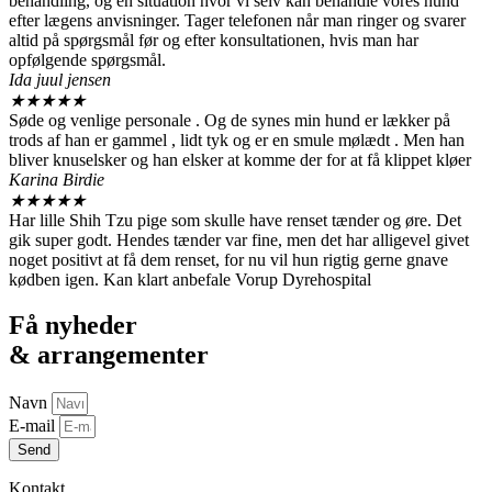
behandling, og en situation hvor vi selv kan behandle vores hund
efter lægens anvisninger. Tager telefonen når man ringer og svarer
altid på spørgsmål før og efter konsultationen, hvis man har
opfølgende spørgsmål.
Ida juul jensen
★
★
★
★
★
Søde og venlige personale . Og de synes min hund er lækker på
trods af han er gammel , lidt tyk og er en smule mølædt . Men han
bliver knuselsker og han elsker at komme der for at få klippet kløer
Karina Birdie
★
★
★
★
★
Har lille Shih Tzu pige som skulle have renset tænder og øre. Det
gik super godt. Hendes tænder var fine, men det har alligevel givet
noget positivt at få dem renset, for nu vil hun rigtig gerne gnave
kødben igen. Kan klart anbefale Vorup Dyrehospital
Få nyheder
& arrangementer
Navn
E-mail
Send
Kontakt