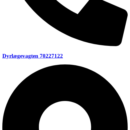
Dyrlægevagten 70227122