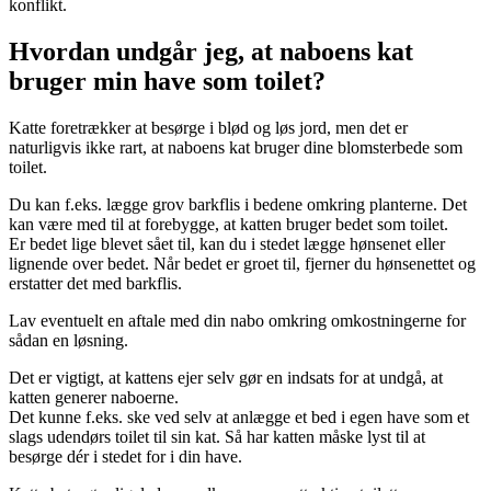
konflikt.
Hvordan undgår jeg, at naboens kat
bruger min have som toilet?
Katte foretrækker at besørge i blød og løs jord, men det er
naturligvis ikke rart, at naboens kat bruger dine blomsterbede som
toilet.
Du kan f.eks. lægge grov barkflis i bedene omkring planterne. Det
kan være med til at forebygge, at katten bruger bedet som toilet.
Er bedet lige blevet sået til, kan du i stedet lægge hønsenet eller
lignende over bedet. Når bedet er groet til, fjerner du hønsenettet og
erstatter det med barkflis.
Lav eventuelt en aftale med din nabo omkring omkostningerne for
sådan en løsning.
Det er vigtigt, at kattens ejer selv gør en indsats for at undgå, at
katten generer naboerne.
Det kunne f.eks. ske ved selv at anlægge et bed i egen have som et
slags udendørs toilet til sin kat. Så har katten måske lyst til at
besørge dér i stedet for i din have.