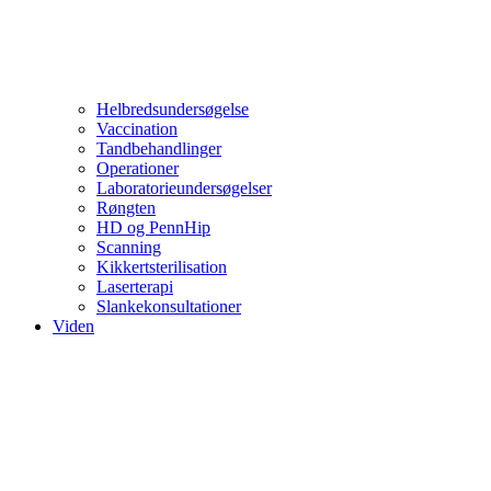
Helbredsundersøgelse
Vaccination
Tandbehandlinger
Operationer
Laboratorieundersøgelser
Røngten
HD og PennHip
Scanning
Kikkertsterilisation
Laserterapi
Slankekonsultationer
Viden